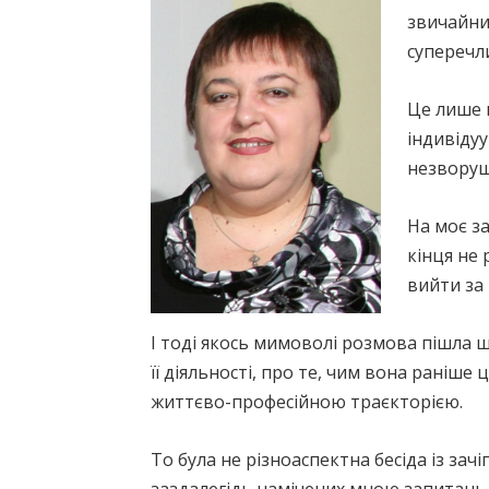
звичайни
суперечл
Це лише 
індивідуу
незворуш
На моє за
кінця не 
вийти за
І тоді якось мимоволі розмова пішла 
її діяльності, про те, чим вона раніш
життєво-професійною траєкторією.
То була не різноаспектна бесіда із за