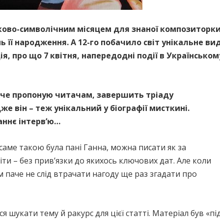
ково-символічним місяцем для знаної композиторки
нь її народження. А 12-го побачило світ унікальне в
ія, про що 7 квітня, напередодні події в Українсько
жче пропоную читачам, завершить тріаду
е він – теж унікальний у біографії мисткині.
аннє інтерв’ю…
саме такою була пані Ганна, можна писати як за
світи – без прив’язки до якихось ключових дат. Але коли
 паче не слід втрачати нагоду ще раз згадати про
я шукати тему й ракурс для цієї статті. Матеріал був «