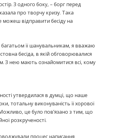
тір. З одного боку, – борг перед
казала про творчу кризу. Така
не можеш відправити бесіду на
 багатьом її шанувальникам, я вважаю
стовна бесіда, в якій обговорювалися
ям. З нею мають ознайомитися всі, кому
рності утвердилася в думці, що наше
рки, тотальну виконуваність її хорової
 Можливо, це було пов’язано з тим, що
йної розкрученості.
проводжували процес написання