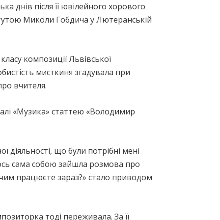
ька днів після її ювілейного хорового
атутою Миколи Гобдича у Лютеранській
класу композиції Львівської
бистість мисткиня згадувала при
про вчителя.
налі «Музика» статтею «Володимир
ї діяльності, що були потрібні мені
кось сама собою зайшла розмова про
д чим працюєте зараз?» стало приводом
позиторка тоді переживала. За її