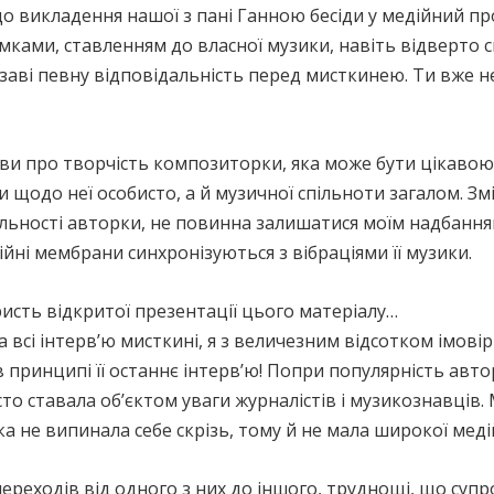
викладення нашої з пані Ганною бесіди у медійний прос
ками, ставленням до власної музики, навіть відверто с
ізаві певну відповідальність перед мисткинею. Ти вже 
ви про творчість композиторки, яка може бути цікавою
щодо неї особисто, а й музичної спільноти загалом. Змі
іяльності авторки, не повинна залишатися моїм надбанн
йні мембрани синхронізуються з вібраціями її музики.
ористь відкритої презентації цього матеріалу…
всі інтерв’ю мисткині, я з величезним відсотком імові
 принципі її останнє інтерв’ю! Попри популярність авто
сто ставала об’єктом уваги журналістів і музикознавців.
 не випинала себе скрізь, тому й не мала широкої меді
 переходів від одного з них до іншого, труднощі, що су