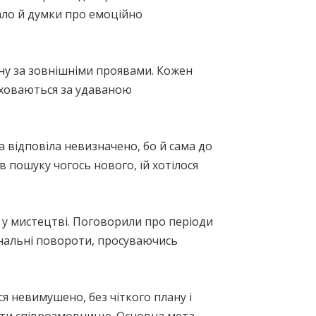
ало й думки про емоційно
ну за зовнішніми проявами. Кожен
я ховаються за удаваною
а відповіла невизначено, бо й сама до
в пошуку чогось нового, їй хотілося
 у мистецтві. Поговорили про періоди
динальні повороти, просуваючись
ся невимушено, без чіткого плану і