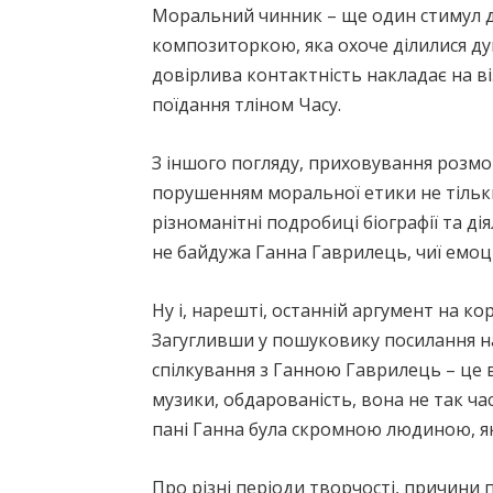
Моральний чинник – ще один стимул до 
композиторкою, яка охоче ділилися дум
довірлива контактність накладає на в
поїдання тліном Часу.
З іншого погляду, приховування розмо
порушенням моральної етики не тільки 
різноманітні подробиці біографії та д
не байдужа Ганна Гаврилець, чиї емоці
Ну і, нарешті, останній аргумент на к
Загугливши у пошуковику посилання на 
спілкування з Ганною Гаврилець – це в
музики, обдарованість, вона не так ча
пані Ганна була скромною людиною, яка
Про різні періоди творчості, причини