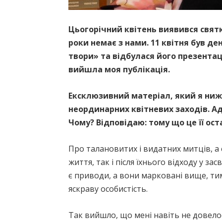
Цьогорічний квітень виявився свят
роки немає з нами. 11 квітня був де
твори» та відбулася його презентац
вийшла моя публікація.
Ексклюзивний матеріал, який я ни
неординарних квітневих заходів. Адж
Чому? Відповідаю: тому що це її ост
Про талановитих і видатних митців, а 
життя, так і після їхнього відходу у за
є приводи, а вони марковані вище, тим
яскраву особистість.
Так вийшло, що мені навіть не довелос