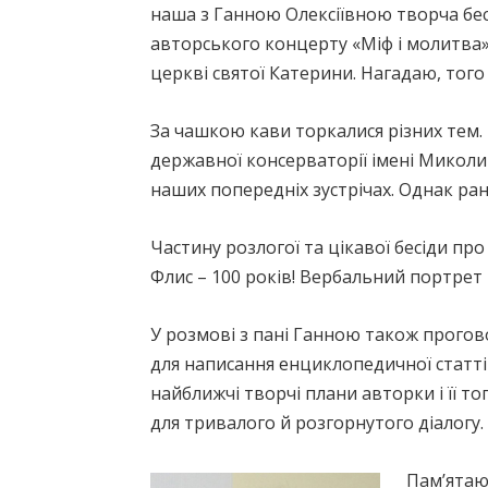
наша з Ганною Олексіївною творча бесід
авторського концерту «Міф і молитва
церкві святої Катерини. Нагадаю, того
За чашкою кави торкалися різних тем.
державної консерваторії імені Микол
наших попередніх зустрічах. Однак ран
Частину розлогої та цікавої бесіди п
Флис – 100 років! Вербальний портрет
У розмові з пані Ганною також прогово
для написання енциклопедичної статті
найближчі творчі плани авторки і її 
для тривалого й розгорнутого діалогу.
Пам’ятаю,