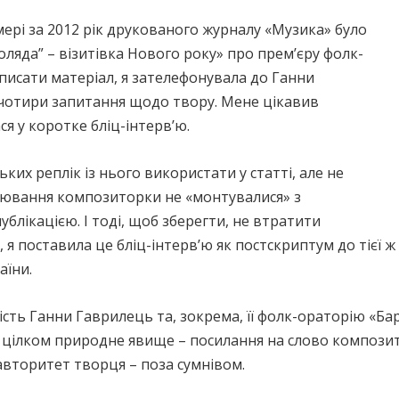
рі за 2012 рік друкованого журналу «Музика» було
ляда” – візитівка Нового року» про прем’єру фолк-
 писати матеріал, я зателефонувала до Ганни
-чотири запитання щодо твору. Мене цікавив
ся у коротке бліц-інтерв’ю.
ьких реплік із нього використати у статті, але не
овлювання композиторки не «монтувалися» з
лікацією. І тоді, щоб зберегти, не втратити
я поставила це бліц-інтерв’ю як постскриптум до тієї ж 
аїни.
ість Ганни Гаврилець та, зокрема, її фолк-ораторію «Ба
то цілком природне явище – посилання на слово компози
и авторитет творця – поза сумнівом.