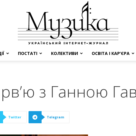
ІЇ
ПОСТАТІ
КОЛЕКТИВИ
ОСВІТА І КАР’ЄРА
МУЗИКА
ерв’ю з Ганною Г
Twitter
Telegram