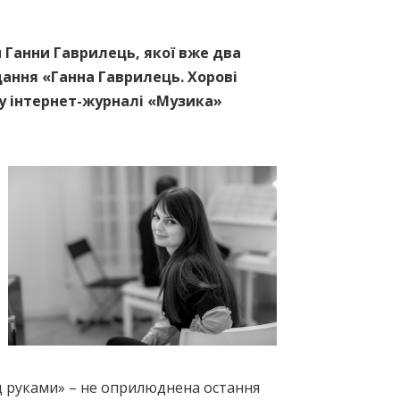
 Ганни Гаврилець, якої вже два
идання «Ганна Гаврилець. Хорові
му інтернет-журналі «Музика»
під руками» – не оприлюднена остання