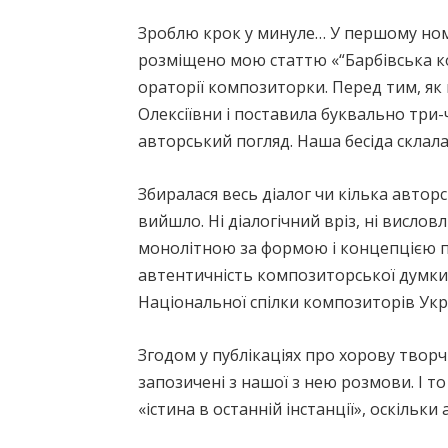
Зроблю крок у минуле… У першому номе
розміщено мою статтю «“Барбівська ко
ораторії композиторки. Перед тим, як
Олексіївни і поставила буквально три
авторський погляд. Наша бесіда склала
Збиралася весь діалог чи кілька авторс
вийшло. Ні діалогічний вріз, ні висл
монолітною за формою і концепцією пуб
автентичність композиторської думки, 
Національної спілки композиторів Укр
Згодом у публікаціях про хорову творч
запозичені з нашої з нею розмови. І 
«істина в останній інстанції», оскільк