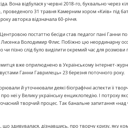
а. Вона відбулася у червні 2018-го, буквально через кіл
», проведеного 31 травня Камерним хором «Київ» під б
 року авторка відзначала 60-річчя.
 Центровою постаттю бесіди став педагог пані Ганни по 
и Лисенка Володимир Флис. Побіжно цю неординарну осо
о чи пізно слід було виділити окремий час для розмови 
ро митця вже оприлюднено в Українському інтернет-жур
 вустами Ганни Гаврилець» 23 березня поточного року.
рювали й уточнювали деякі біографічні аспекти її творчо
 про неї у Велику українську енциклопедію. І потроху я
тогочасний творчий процес. Так банальне запитання «на
 що здивувалася, дізнавшись, про творчу кризу, яку ком