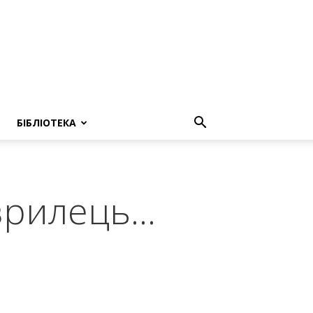
БІБЛІОТЕКА
аврилець…