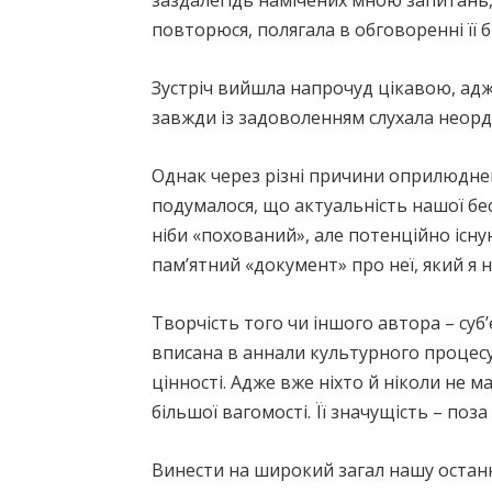
заздалегідь намічених мною запитань,
повторюся, полягала в обговоренні її 
Зустріч вийшла напрочуд цікавою, адже
завжди із задоволенням слухала неорд
Однак через різні причини оприлюднення
подумалося, що актуальність нашої бес
ніби «похований», але потенційно існу
пам’ятний «документ» про неї, який я 
Творчість того чи іншого автора – суб’
вписана в аннали культурного процесу. 
цінності. Адже вже ніхто й ніколи не
більшої вагомості. Її значущість – по
Винести на широкий загал нашу остан