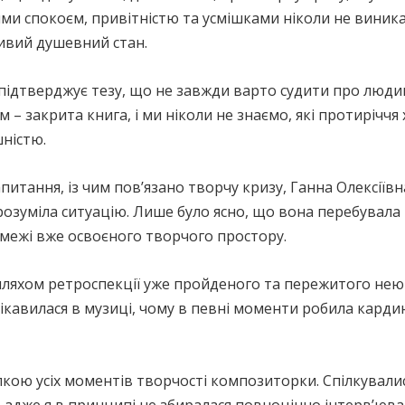
ми спокоєм, привітністю та усмішками ніколи не виник
ивий душевний стан.
підтверджує тезу, що не завжди варто судити про люди
м – закрита книга, і ми ніколи не знаємо, які протирічч
ністю.
питання, із чим пов’язано творчу кризу, Ганна Олексіївн
розуміла ситуацію. Лише було ясно, що вона перебувала 
 межі вже освоєного творчого простору.
шляхом ретроспекції уже пройденого та пережитого нею
е цікавилася в музиці, чому в певні моменти робила кар
чіпкою усіх моментів творчості композиторки. Спілкували