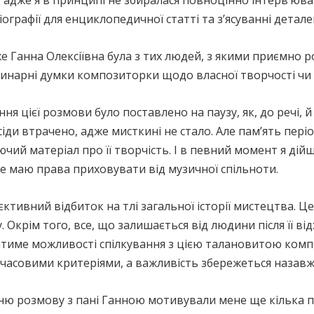
 адже я в принципі не збиралася повноцінно інтерв’юв
біографії для енциклопедичної статті та з’ясуванні дета
 Ганна Олексіївна була з тих людей, з якими приємно ро
инарні думки композиторки щодо власної творчості чи 
 цієї розмови було поставлено на паузу, як, до речі, й 
іди втрачено, адже мисткині не стало. Але пам’ять пері
ючий матеріал про її творчість. І в певний момент я дій
не маю права приховувати від музичної спільноти.
єктивний відбиток на тлі загальної історії мистецтва. 
Окрім того, все, що залишається від людини після її від
 матиме можливості спілкування з цією талановитою комп
за часовими критеріями, а важливість збережеться назавж
ню розмову з пані Ганною мотивували мене ще кілька п