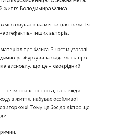
ати співрозмовницю. Основна мета,
лей життя Володимира Флиса.
змірковувати на мистецькі теми. І я
«артефактів» інших авторів.
матеріал про Флиса. З часом узагалі
одично розбурхувала свідомість про
шла висновку, що це – своєрідний
Це – незмінна константа, назавжди
ходу з життя, набуває особливої
озиторкою! Тому ця бесіда дістає ще
ди.
ричин.