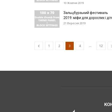
10 Жовтня 2019
Зальцбурзький фестиваль
2019: міфи для дорослих і діт
21 Вересня 2019
...
1
2
3
4
12
КО