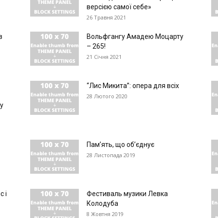
версією самої себе»
26 Травня 2021
в
Вольфгангу Амадею Моцарту
– 265!
21 Січня 2021
“Лис Микита”: опера для всіх
28 Лютого 2020
у
Пам’ять, що об’єднує
28 Листопада 2019
с і
Фестиваль музики Левка
Колодуба
8 Жовтня 2019