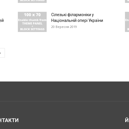
Cілезькі філармоніки у
ей
Національній опері України
20 Вересня 2019
НТАКТИ
Й