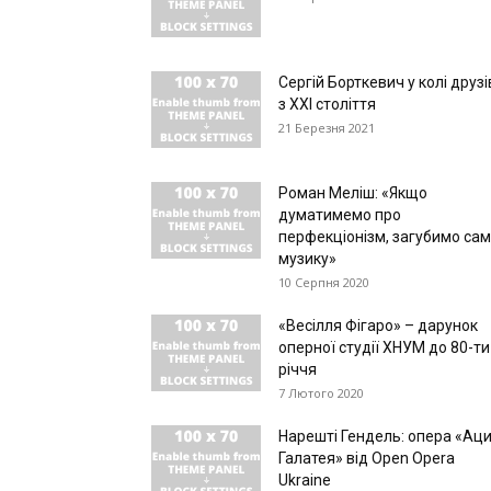
Сергій Борткевич у колі друзі
з ХХІ століття
21 Березня 2021
Роман Меліш: «Якщо
думатимемо про
перфекціонізм, загубимо cам
музику»
10 Серпня 2020
«Весілля Фігаро» – дарунок
оперної студії ХНУМ до 80-ти
річчя
7 Лютого 2020
Нарешті Гендель: опера «Аци
Галатея» від Open Opera
Ukraine