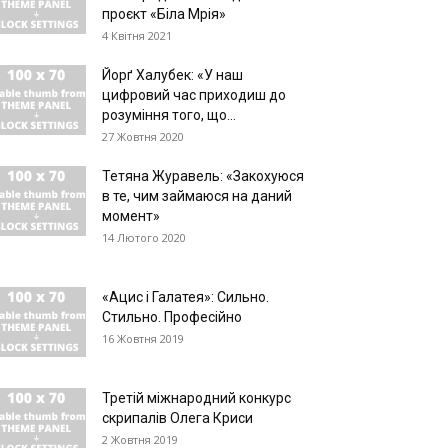
проєкт «Біла Мрія»
4 Квітня 2021
Йорґ Халубек: «У наш
цифровий час приходиш до
розуміння того, що...
27 Жовтня 2020
Тетяна Журавель: «Закохуюся
в те, чим займаюся на даний
момент»
14 Лютого 2020
«Ацис і Галатея»: Сильно.
Стильно. Професійно
16 Жовтня 2019
Третій міжнародний конкурс
скрипалів Олега Криси
2 Жовтня 2019