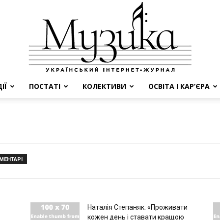
ІЇ
ПОСТАТІ
КОЛЕКТИВИ
ОСВІТА І КАР’ЄРА
МУЗИКА
ОМЕНТАРІ
Наталія Степаняк: «Проживати
кожен день і ставати кращою