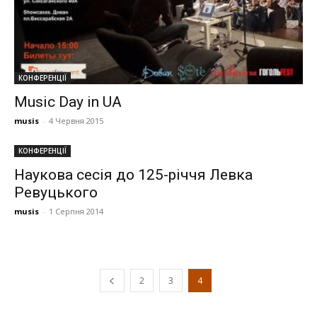
КОНФЕРЕНЦІЇ
Music Day in UA
musis
-
4 Червня 2015
КОНФЕРЕНЦІЇ
Наукова сесія до 125-річчя Левка
Ревуцького
musis
-
1 Серпня 2014
2
3
4