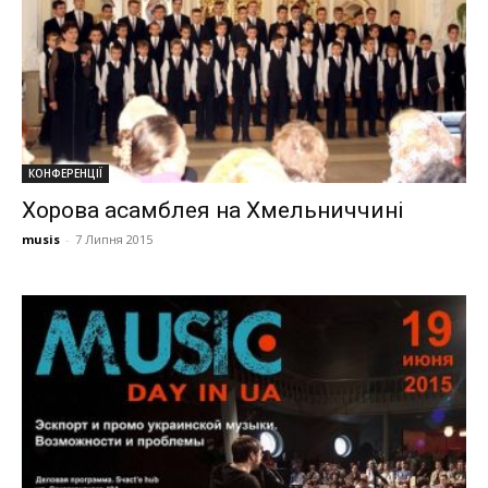
КОНФЕРЕНЦІЇ
Хорова асамблея на Хмельниччині
musis
-
7 Липня 2015