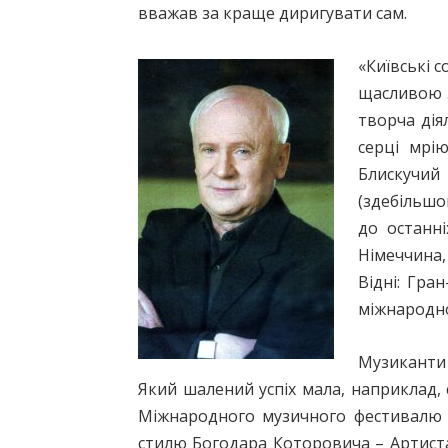
вважав за краще диригувати сам.
«Київські 
щасливою з
творча дія
серці мрі
Блискучий
(здебільшог
до останні
Німеччина,
Відні: Гра
міжнародно
Музиканти 
Який шалений успіх мала, наприклад, 
Міжнародного музичного фестивалю 
стилю Богодара Которовича – Артиста