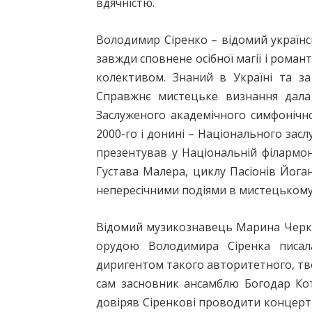
вдячністю.
Володимир Сіренко – відомий українс
завжди сповнене осібної магії і роман
колективом. Знаний в Україні та з
Справжнє мистецьке визнання дала 
Заслуженого академічного симфонічног
2000-го і донині – Національного зас
презентував у Національній філармон
Густава Малера, циклу Пасіонів Йога
непересічними подіями в мистецькому
Відомий музикознавець Марина Черкаш
орудою Володимира Сіренка писал
диригентом такого авторитетного, тв
сам засновник ансамблю Богодар Кот
довіряв Сіренкові проводити концерт