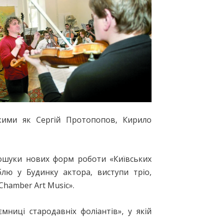
акими як Сергій Протопопов, Кирило
ошуки нових форм роботи «Київських
блю у Будинку актора, виступи тріо,
hamber Art Music».
ниці стародавніх фоліантів», у якій