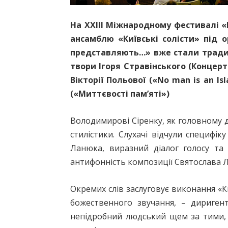
На ХХІІІ Міжнародному фестивалі «
ансамблю «Київські солісти» під 
представляють…» вже стали традиц
твори Ігоря Стравінського (Концерт
Вікторії Польової («No man is an 
(«Миттєвості пам’яті»)
Володимирові Сіренку, як головному д
стилістики. Слухачі відчули специфік
Ланюка, виразний діалог голосу та о
антифонність композиції Святослава 
Окремих слів заслуговує виконання «
божественного звучання, – диригент
непідробний людський щем за тими, 