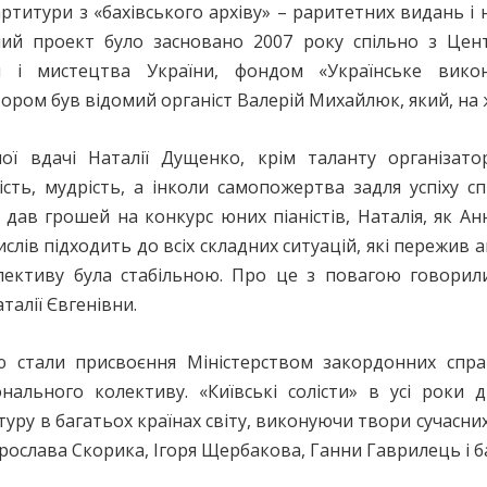
ртитури з «бахівського архіву» – раритетних видань і 
ий проект було засновано 2007 року спільно з Це
ри і мистецтва України, фондом «Українське вико
ром був відомий органіст Валерій Михайлюк, який, на ж
ої вдачі Наталії Дущенко, крім таланту організато
ість, мудрість, а інколи самопожертва задля успіху 
е дав грошей на конкурс юних піаністів, Наталія, як Ан
слів підходить до всіх складних ситуацій, які пережив а
лективу була стабільною. Про це з повагою говорил
талії Євгенівни.
 стали присвоєння Міністерством закордонних справ
онального колективу. «Київські солісти» в усі роки
туру в багатьох країнах світу, виконуючи твори сучасни
ослава Скорика, Ігоря Щербакова, Ганни Гаврилець і б