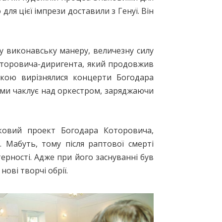
для цієї імпрези доставили з Генуї. Він
у виконавську манеру, величезну силу
Которовича-диригента, який продовжив
якою вирізнялися концерти Богодара
ами чаклує над оркестром, заряджаючи
оковий проект Богодара Которовича,
 Мабуть, тому після раптової смерті
ерності. Адже при його заснуванні був
ові творчі обрії.