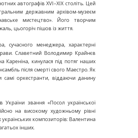
нотних автографів XVI–XIX століть. Цей
нтральним державним архівом-музеєм
навське мистецтво». Його творчим
аль, цьогоріч пішов із життя.
ра, сучасного менеджера, характерні
справи. Славетний Володимир Крайнєв
на Кареніна, кинулася під потяг наших
нсамбль після смерті свого Маестро. Як
и самі оркестранти, віддаючи данину
 України звання «Посол української
 дійсно на високому художньому рівні
х українських композиторів: Валентина
агатьох інших.