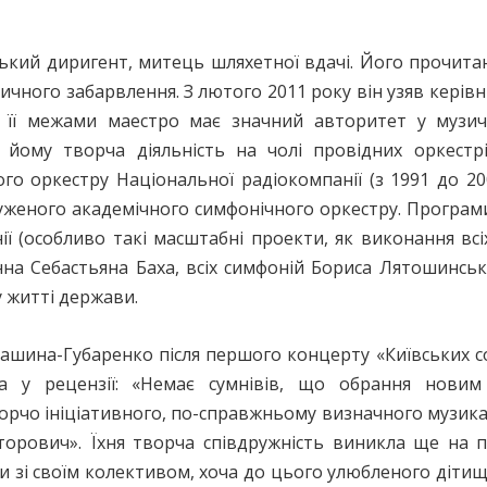
ький диригент, митець шляхетної вдачі. Його прочита
тичного забарвлення. З лютого 2011 року він узяв кері
а її межами маестро має значний авторитет у музич
йому творча діяльність на чолі провідних оркестрі
о оркестру Національної радіокомпанії (з 1991 до 200
луженого академічного симфонічного оркестру. Програми
ії (особливо такі масштабні проекти, як виконання всі
нна Себастьяна Баха, всіх симфоній Бориса Лятошинсько
 житті держави.
ина-Губаренко після першого концерту «Київських сол
а у рецензії: «Немає сумнівів, що обрання новим
орчо ініціативного, по-справжньому визначного музикан
орович». Їхня творча співдружність виникла ще на п
и зі своїм колективом, хоча до цього улюбленого дітищ