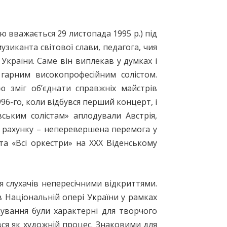
ю вважається 29 листопада 1995 р.) під
иканта світової слави, педагога, чия
України. Саме він виплекав у думках і
гарним високопрофесійним солістом.
 зміг об’єднати справжніх майстрів
996-го, коли відбувся перший концерт, і
вським солістам» аплодували Австрія,
му рахунку – неперевершена перемога у
 та «Всі оркестри» на ХХХ Віденському
я слухачів непересічними відкриттями.
в Національній опері України у рамках
вання були характерні для творчого
ся як художній процес. Знаковими для