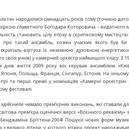
солісти» народилися сімнадцять років тому (точною дато
іркою славетного Богодара Которовича – видатного муз
льність становить цілу епоху в скрипковому мистецтві 
ю про такий ансамбль, кожен учасник якого був би 
 скрипаль-віртуоз із неземною духовною енергетикою
о своїх учнів) у камерний оркестр найвищого класу. З 1
х днів життя 2009 року він керував ансамблем. «Киї
 Японія, Польща, Франція, Сінгапур, Естонія. На їхньо
н-прі та перші премії у номінаціях «Камерні оркестри»
му фестивалі.
здійснили чимало прем’єрних виконань, які ставали дл
світова прем’єра сценічної версії «Воєнного реквієму» 
Бенджаміна Бріттена-2004! Пошуки нових форм музику
 з великої літери, у котрого кожен проект народжував