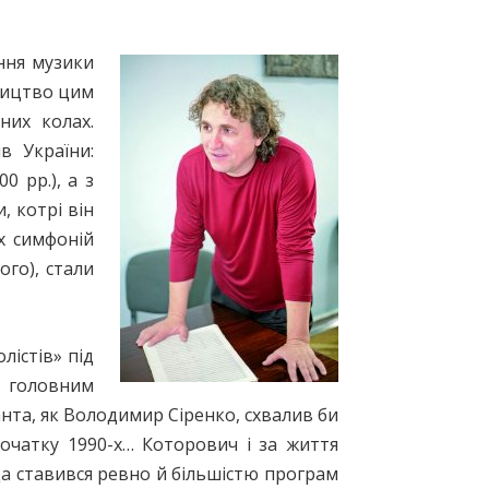
ння музики
вництво цим
них колах.
в України:
0 рр.), а з
, котрі він
х симфоній
го), стали
істів» під
 головним
та, як Володимир Сіренко, схвалив би
очатку 1990-х… Которович і за життя
а ставився ревно й більшістю програм