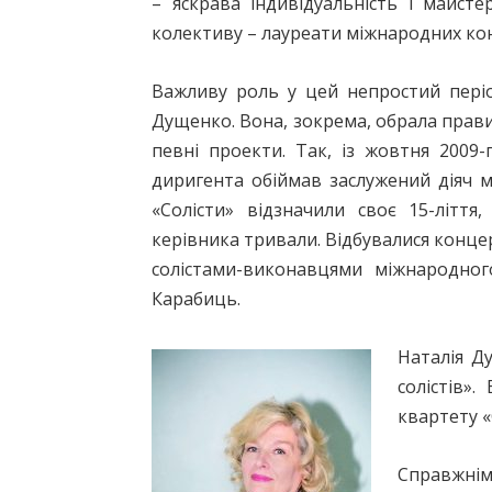
– яскрава індивідуальність і майсте
колективу – лауреати міжнародних кон
Важливу роль у цей непростий періо
Дущенко. Вона, зокрема, обрала прав
певні проекти. Так, із жовтня 2009-
диригента обіймав заслужений діяч 
«Солісти» відзначили своє 15-ліття
керівника тривали. Відбувалися концер
солістами-виконавцями міжнародног
Карабиць.
Наталія Д
солістів»
квартету «
Справжнім