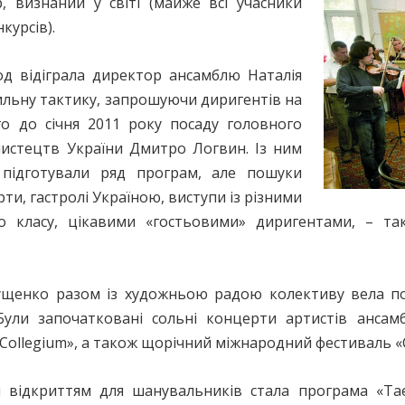
р, визнаний у світі (майже всі учасники
курсів).
д відіграла директор ансамблю Наталія
ильну тактику, запрошуючи диригентів на
го до січня 2011 року посаду головного
мистецтв України Дмитро Логвин. Із ним
, підготували ряд програм, але пошуки
ти, гастролі Україною, виступи із різними
о класу, цікавими «гостьовими» диригентами, – т
ущенко разом із художньою радою колективу вела п
. Були започатковані сольні концерти артистів ансам
Collegium», а також щорічний міжнародний фестиваль «C
 відкриттям для шанувальників стала програма «Таєм