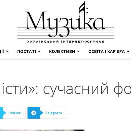
ІЇ
ПОСТАТІ
КОЛЕКТИВИ
ОСВІТА І КАР’ЄРА
МУЗИКА
лісти»: сучасний ф
Twitter
Telegram