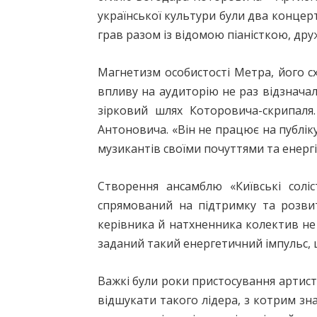
української культури були два концерти
грав разом із відомою піаністкою, др
Магнетизм особистості Метра, його с
впливу на аудиторію не раз відзнача
зірковий шлях Которовича-скрипаля
Антоновича. «Він не працює на публі
музикантів своїми почуттями та енергі
Створення ансамблю «Київські солі
спрямований на підтримку та розвит
керівника й натхненника колектив не 
заданий такий енергетичний імпульс, що
Важкі були роки пристосування артист
відшукати такого лідера, з котрим зна