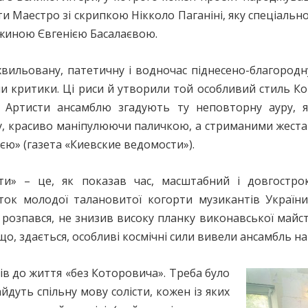
 Маестро зі скрипкою Нікколо Паганіні, яку спеціально 
ужиною Євгенією Басалаєвою.
хвильовану, патетичну і водночас піднесено-благородн
ли критики. Ці риси й утворили той особливий стиль 
. Артисти ансамблю згадують ту неповторну ауру, 
ку, красиво маніпулюючи паличкою, а стриманими жест
єю» (газета «Киевские ведомости»).
сти» – це, як показав час, масштабний і довгостр
ок молодої талановитої когорти музикантів України.
розпався, не знизив високу планку виконавської майст
, здається, особливі космічні сили вивели ансамбль на н
ів до життя «без Которовича». Треба було
йдуть спільну мову солісти, кожен із яких