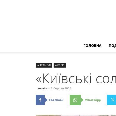
ГОЛОВНА
ПОД
АНСАМБЛІ
АРХІВИ
«Київські со
musis
-
2 Серпня 2015
Facebook
WhatsApp