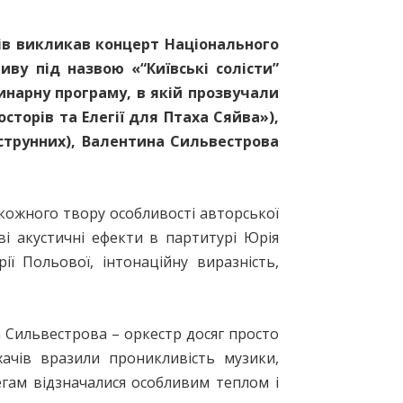
чів викликав концерт Національного
ву під назвою «“Київські солісти”
нарну програму, в якій прозвучали
сторів та Елегії для Птаха Сяйва»),
 струнних), Валентина Сильвестрова
 кожного твору особливості авторcької
ові акустичні ефекти в партитурі Юрія
ії Польової, інтонаційну виразність,
 Сильвестрова – оркестр досяг просто
хачів вразили проникливість музики,
гам відзначалися особливим теплом і