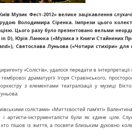
Київ Музик Фест-2012» велике зацікавлення слуха
орудою Володимира Сіренка. Імпрези цього колекти
ією. Цього разу було презентовано вельми неорди
 in D), Юрія Ланюка («Музика з Книги Стайнених Про
Island»), Святослава Луньова («Чотири стихіри» для
иригенту «Солістів», удалося передати в інтерпретації
у тембрової драматургії Ігоря Стравінського, простор
ркестру з елементами театралізації у музиці Віктор
Луньова.
Київськими солістами» «Миттєвостей пам’яті» Валентина
 і артисти-інструменталісти були як єдине ціле. Слу
хто пішов із життя, а посвяти близьким духовно коле