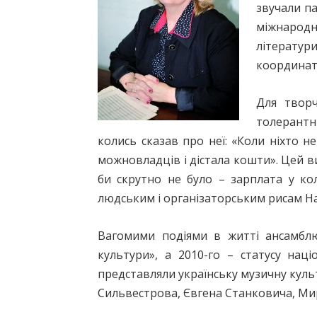
звучали па
міжнародн
літерату
координато
Для творч
толерантн
колись сказав про неї: «Коли ніхто н
можновладців і дістала кошти». Цей ви
би скрутно не було – зарплата у ко
людським і організаторським рисам На
Вагомими подіями в житті ансамблю
культури», а 2010-го – статусу наці
представляли українську музичну куль
Сильвестрова, Євгена Станковича, Мир