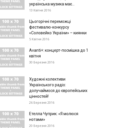
українська музика має...
13 Квітня 2016
Цьогорічні переможці
фестивалю-конкурсу
«Соловейко України» – киянки
5 Квітня 2016
Avanti+: концерт-посмішка до 1
квітня
30 Березня 2016
Художні колективи
Українського радіо:
долучаймося до європейських
цінностей!
26 Березня 2016
Етелла Чуприк: «Я молюся
нотами»
20 Березня 2016