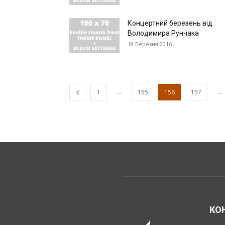
Концертний березень від
Володимира Рунчака
18 Березня 2016
...
...
1
155
156
157
КО