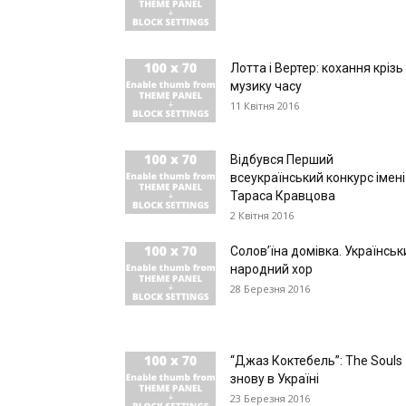
Лотта і Вертер: кохання крізь
музику часу
11 Квітня 2016
Відбувся Перший
всеукраїнський конкурс імені
Тараса Кравцова
2 Квітня 2016
Солов’їна домівка. Українськ
народний хор
28 Березня 2016
“Джаз Коктебель”: The Souls
знову в Україні
23 Березня 2016