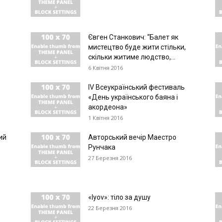
Євген Станкович: “Балет як
мистецтво буде жити стільки,
скільки житиме людство,...
6 Квітня 2016
IV Всеукраїнський фестиваль
«День українського баяна і
акордеона»
1 Квітня 2016
ий
Авторський вечір Маестро
Рунчака
27 Березня 2016
«Iyov»: тіло за душу
22 Березня 2016