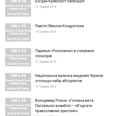
Богдан Кривопуст запрошує!
17 Травня 2016
Пам’яті Миколи Кондратюка
16 Травня 2016
Паризькі «Резонанси» в очікуванні
спонсорів
12 Травня 2016
Національна музична академія України
оголошує набір абітурієнтів
11 Травня 2016
Володимир Рожок: «Головна мета
Пасхальної асамблеї – об’єднати
православних християн»