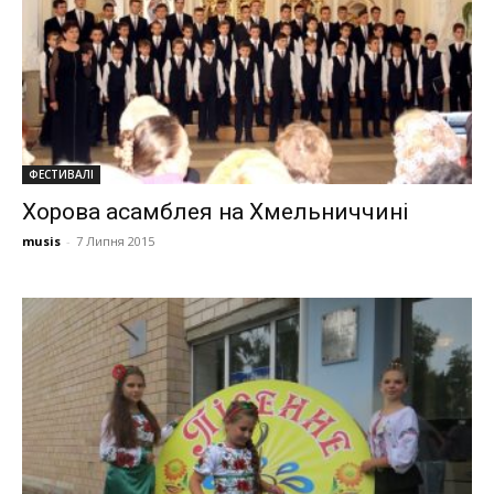
ФЕСТИВАЛІ
Хорова асамблея на Хмельниччині
musis
-
7 Липня 2015