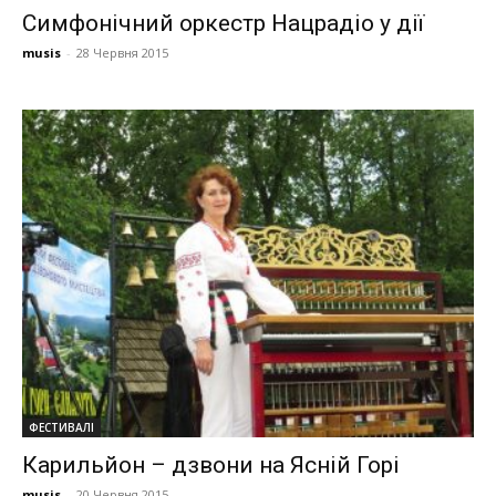
Симфонічний оркестр Нацрадіо у дії
musis
-
28 Червня 2015
ФЕСТИВАЛІ
Карильйон – дзвони на Ясній Горі
musis
-
20 Червня 2015