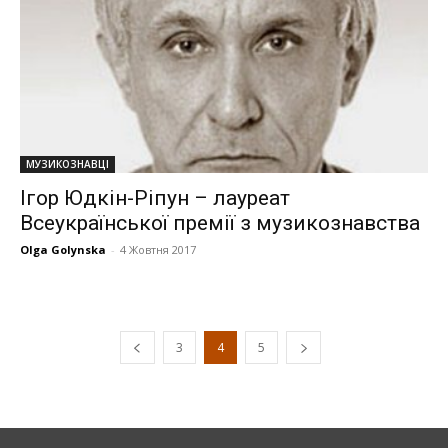
МУЗИКОЗНАВЦІ
Ігор Юдкін-Ріпун – лауреат
Всеукраїнської премії з музикознавства
Olga Golynska
-
4 Жовтня 2017
3
4
5