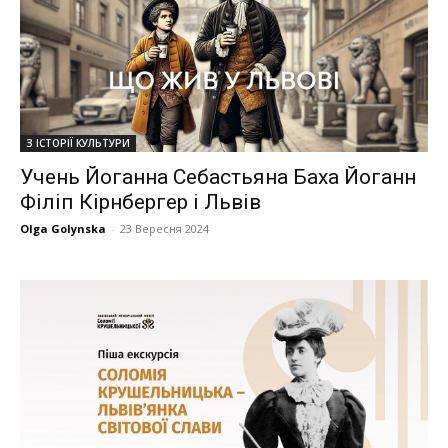
З ІСТОРІЇ КУЛЬТУРИ
Учень Йоганна Себастьяна Баха Йоганн
Філіп Кірнбергер і Львів
Olga Golynska
-
23 Вересня 2024