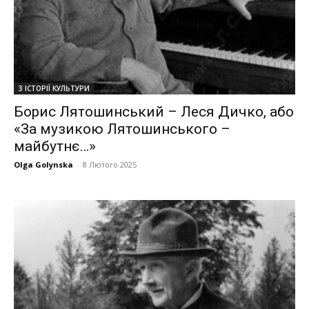
З ІСТОРІЇ КУЛЬТУРИ
Борис Лятошинський – Леся Дичко, або
«За музикою Лятошинського –
майбутнє…»
Olga Golynska
-
8 Лютого 2025