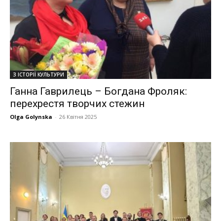
З ІСТОРІЇ КУЛЬТУРИ
Ганна Гаврилець – Богдана Фроляк:
перехрестя творчих стежин
Olga Golynska
-
26 Квітня 2025