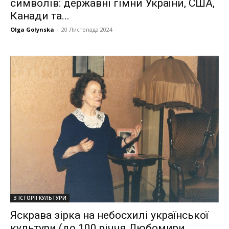
символів: державні гімни України, США,
Канади та...
Olga Golynska
-
20 Листопада 2024
З ІСТОРІЇ КУЛЬТУРИ
Яскрава зірка на небосхилі української
культури (до 100 річчя Любомири