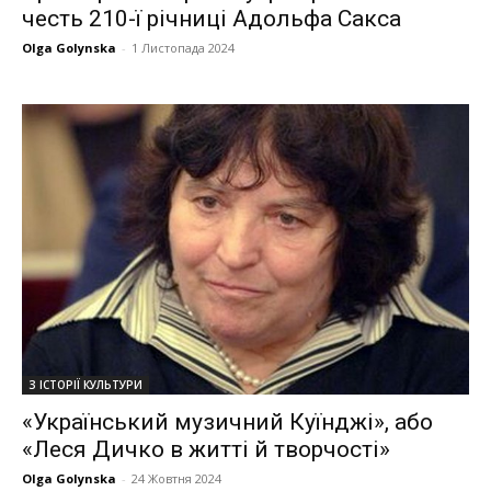
честь 210-ї річниці Адольфа Сакса
Olga Golynska
-
1 Листопада 2024
З ІСТОРІЇ КУЛЬТУРИ
«Український музичний Куїнджі», або
«Леся Дичко в житті й творчості»
Olga Golynska
-
24 Жовтня 2024