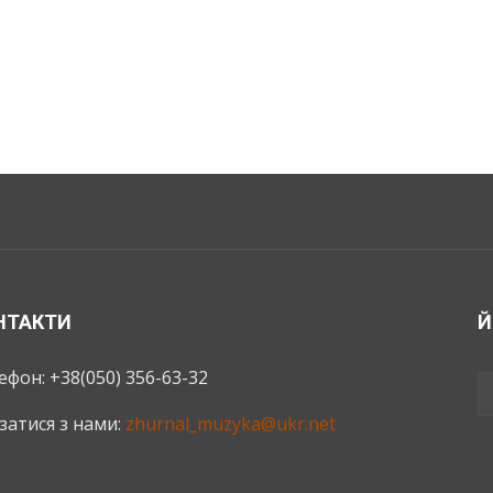
НТАКТИ
Й
ефон: +38(050) 356-63-32
язатися з нами:
zhurnal_muzyka@ukr.net