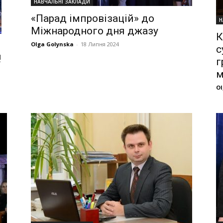
НАВЧАЛЬНІ ЗАКЛАДИ
«Парад імпровізацій» до
Н
Міжнародного дня джазу
К
Olga Golynska
-
18 Липня 2024
с
!
г
м
Ol