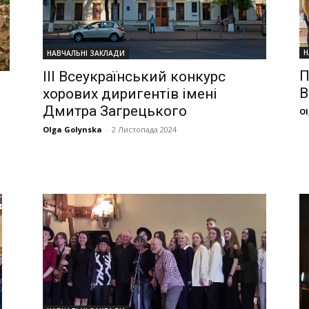
Н
НАВЧАЛЬНІ ЗАКЛАДИ
П
ІІІ Всеукраїнський конкурс
В
хорових диригентів імені
Дмитра Загрецького
Ol
Olga Golynska
-
2 Листопада 2024