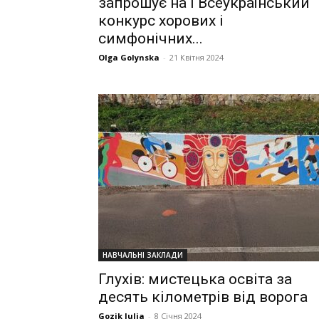
запрошує на І Всеукраїнський
конкурс хорових і
симфонічних...
Olga Golynska
-
21 Квітня 2024
НАВЧАЛЬНІ ЗАКЛАДИ
Глухів: мистецька освіта за
десять кілометрів від ворога
Gozik Julia
-
8 Січня 2024