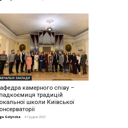
АВЧАЛЬНІ ЗАКЛАДИ
афедра камерного співу –
падкоємиця традицій
окальної школи Київської
онсерваторії
ga Golynska
-
4 Грудня 2022