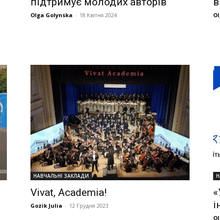
підтримує молодих авторів
в
Olga Golynska
-
18 Квітня 2024
Ol
НАВЧАЛЬНІ ЗАКЛАДИ
Н
Vivat, Academia!
«
і
Gozik Julia
-
12 Грудня 2023
Ol