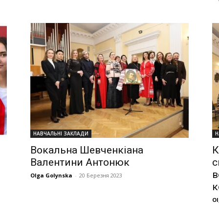
НАВЧАЛЬНІ ЗАКЛАДИ
Н
Вокальна Шевченкіана
К
Валентини Антонюк
с
в
Olga Golynska
-
20 Березня 2023
к
Ol