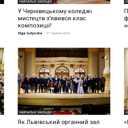
НАВЧАЛЬНІ ЗАКЛАДИ
Н
У Чернівецькому коледжі
П
мистецтв з’явився клас
ф
композиції!
Ol
Olga Golynska
-
11 Травня 2024
НАВЧАЛЬНІ ЗАКЛАДИ
Н
Як Львівський органний зал
«