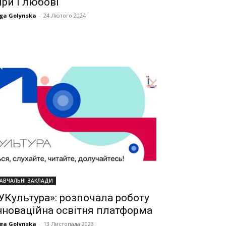
іри і любові
ga Golynska
-
24 Лютого 2024
АВЧАЛЬНІ ЗАКЛАДИ
УКультура»: розпочала роботу
нноваційна освітня платформа
ga Golynska
-
13 Листопада 2023