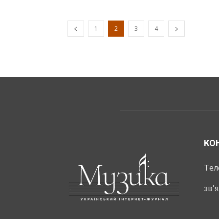
1
2
3
4
КО
Тел
зв'